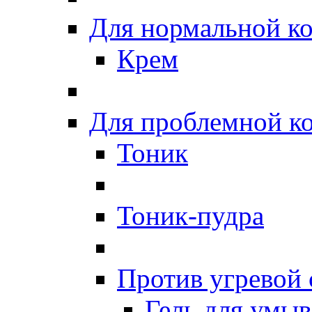
Для нормальной к
Крем
Для проблемной к
Тоник
Тоник-пудра
Против угревой
Гель для умы