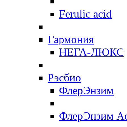
Ferulic acid
Гармония
НЕГА-ЛЮКС
Рэсбио
ФлерЭнзим
ФлерЭнзим A