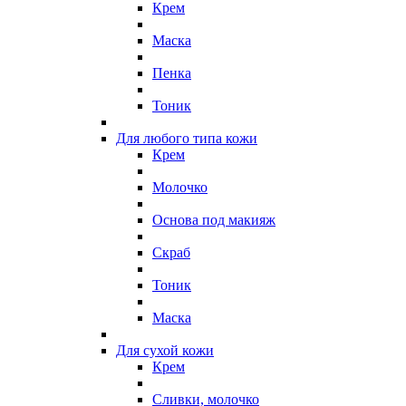
Крем
Маска
Пенка
Тоник
Для любого типа кожи
Крем
Молочко
Основа под макияж
Скраб
Тоник
Маска
Для сухой кожи
Крем
Сливки, молочко