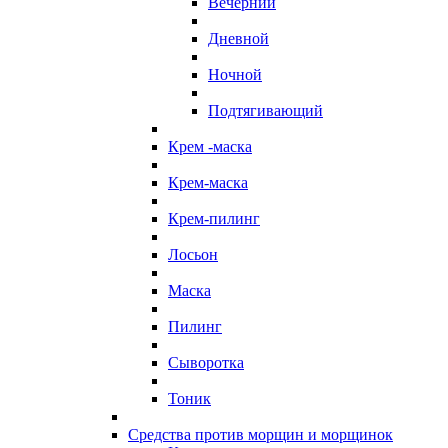
Вечерний
Дневной
Ночной
Подтягивающий
Крем -маска
Крем-маска
Крем-пилинг
Лосьон
Маска
Пилинг
Сыворотка
Тоник
Средства против морщин и морщинок