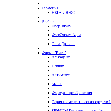
Гармония
НЕГА-ЛЮКС
Рэсбио
ФлерЭнзим
ФлерЭнзим Aqua
Сила Дракона
Фирма "Вита"
Альбадент
Dentum
Анти-гнус
МЭТР
Формула преображения
Серия космецевтических средств 
SENSUM Гели для душа с эфирны