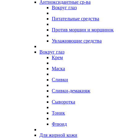
Антиоксидантные ср-ва
Вокруг глаз
Питательные средства
Против морщин и морщинок
Увлажняющие средства
Вокруг глаз
Крем
Маска
Сливки
Сливки-демакияж
Сыворотка
Тоник
Флюид
Для жирной кожи