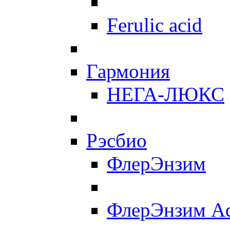
Ferulic acid
Гармония
НЕГА-ЛЮКС
Рэсбио
ФлерЭнзим
ФлерЭнзим A