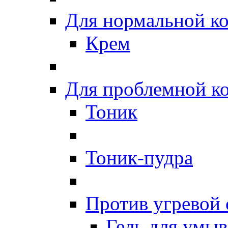
Для нормальной к
Крем
Для проблемной к
Тоник
Тоник-пудра
Против угревой
Гель для умы