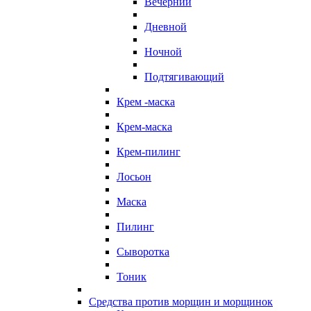
Вечерний
Дневной
Ночной
Подтягивающий
Крем -маска
Крем-маска
Крем-пилинг
Лосьон
Маска
Пилинг
Сыворотка
Тоник
Средства против морщин и морщинок