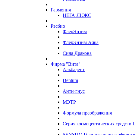
Гармония
НЕГА-ЛЮКС
Рэсбио
ФлерЭнзим
ФлерЭнзим Aqua
Сила Дракона
Фирма "Вита"
Альбадент
Dentum
Анти-гнус
МЭТР
Формула преображения
Серия космецевтических средств 
SENSUM Гели для душа с эфирны