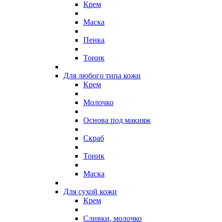
Крем
Маска
Пенка
Тоник
Для любого типа кожи
Крем
Молочко
Основа под макияж
Скраб
Тоник
Маска
Для сухой кожи
Крем
Сливки, молочко