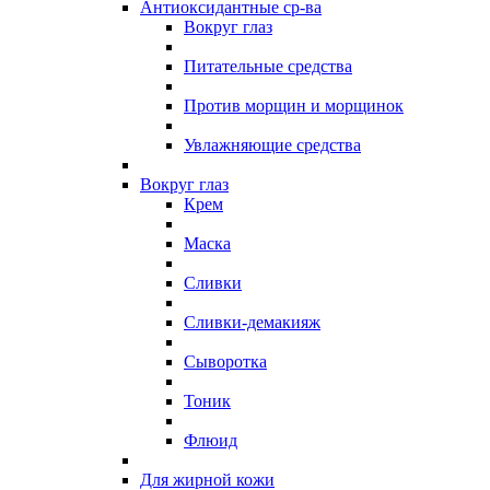
Антиоксидантные ср-ва
Вокруг глаз
Питательные средства
Против морщин и морщинок
Увлажняющие средства
Вокруг глаз
Крем
Маска
Сливки
Сливки-демакияж
Сыворотка
Тоник
Флюид
Для жирной кожи