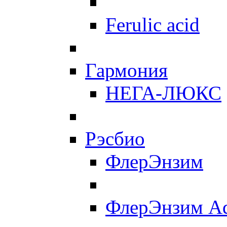
Ferulic acid
Гармония
НЕГА-ЛЮКС
Рэсбио
ФлерЭнзим
ФлерЭнзим A