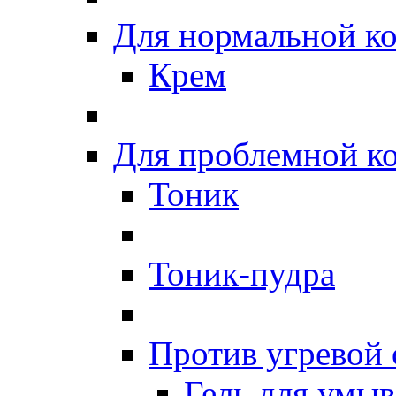
Для нормальной к
Крем
Для проблемной к
Тоник
Тоник-пудра
Против угревой
Гель для умы