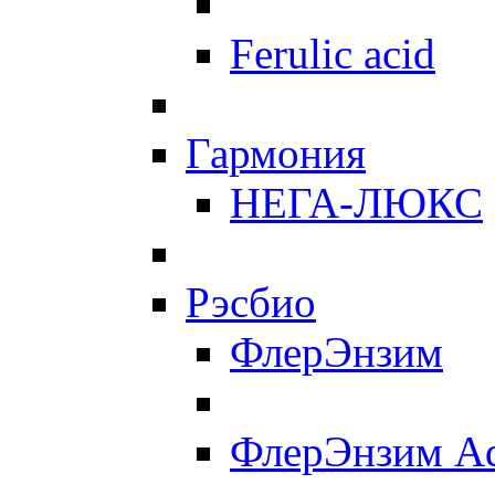
Ferulic acid
Гармония
НЕГА-ЛЮКС
Рэсбио
ФлерЭнзим
ФлерЭнзим A