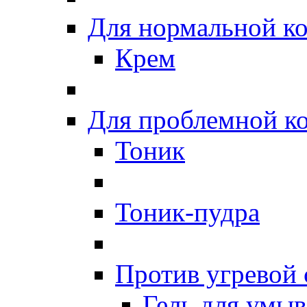
Для нормальной к
Крем
Для проблемной к
Тоник
Тоник-пудра
Против угревой
Гель для умы