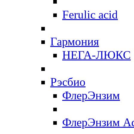
Ferulic acid
Гармония
НЕГА-ЛЮКС
Рэсбио
ФлерЭнзим
ФлерЭнзим A