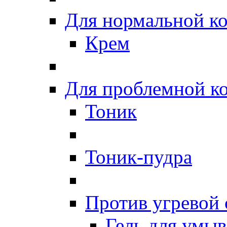
Для нормальной к
Крем
Для проблемной к
Тоник
Тоник-пудра
Против угревой
Гель для умы