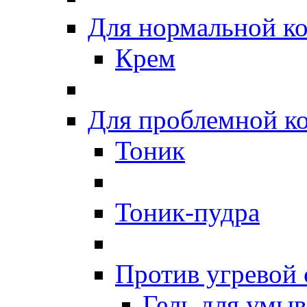
Для нормальной к
Крем
Для проблемной к
Тоник
Тоник-пудра
Против угревой
Гель для умы