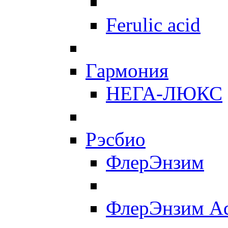
Ferulic acid
Гармония
НЕГА-ЛЮКС
Рэсбио
ФлерЭнзим
ФлерЭнзим A