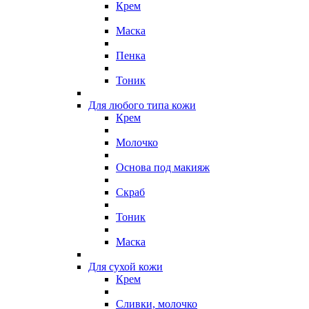
Крем
Маска
Пенка
Тоник
Для любого типа кожи
Крем
Молочко
Основа под макияж
Скраб
Тоник
Маска
Для сухой кожи
Крем
Сливки, молочко