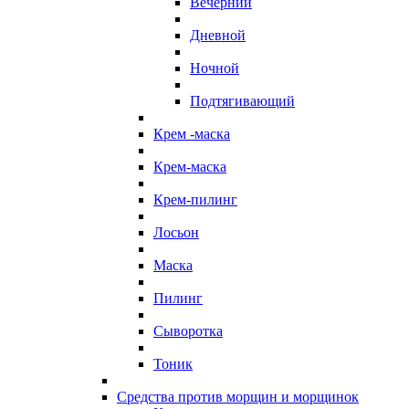
Вечерний
Дневной
Ночной
Подтягивающий
Крем -маска
Крем-маска
Крем-пилинг
Лосьон
Маска
Пилинг
Сыворотка
Тоник
Средства против морщин и морщинок