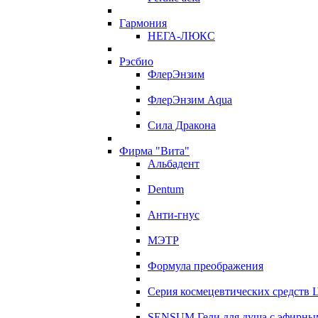
Гармония
НЕГА-ЛЮКС
Рэсбио
ФлерЭнзим
ФлерЭнзим Aqua
Сила Дракона
Фирма "Вита"
Альбадент
Dentum
Анти-гнус
МЭТР
Формула преображения
Серия космецевтических средств 
SENSUM Гели для душа с эфирны