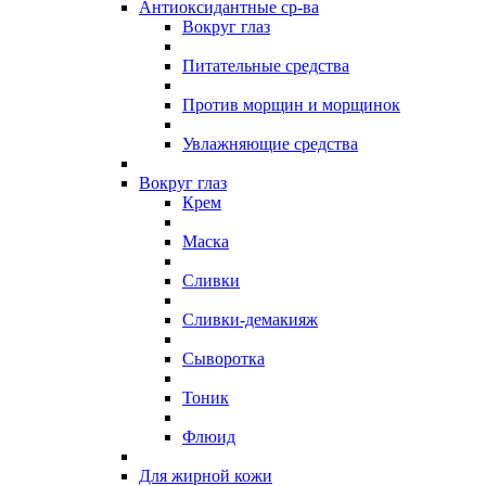
Антиоксидантные ср-ва
Вокруг глаз
Питательные средства
Против морщин и морщинок
Увлажняющие средства
Вокруг глаз
Крем
Маска
Сливки
Сливки-демакияж
Сыворотка
Тоник
Флюид
Для жирной кожи