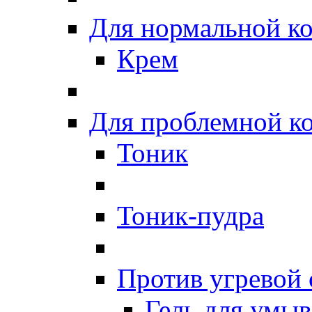
Для нормальной к
Крем
Для проблемной к
Тоник
Тоник-пудра
Против угревой
Гель для умы