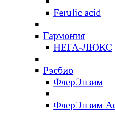
Ferulic acid
Гармония
НЕГА-ЛЮКС
Рэсбио
ФлерЭнзим
ФлерЭнзим A