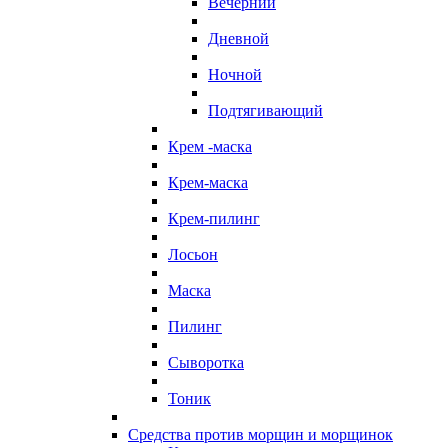
Вечерний
Дневной
Ночной
Подтягивающий
Крем -маска
Крем-маска
Крем-пилинг
Лосьон
Маска
Пилинг
Сыворотка
Тоник
Средства против морщин и морщинок