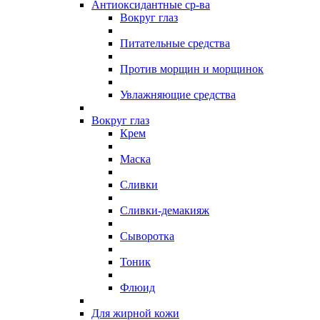
Антиоксидантные ср-ва
Вокруг глаз
Питательные средства
Против морщин и морщинок
Увлажняющие средства
Вокруг глаз
Крем
Маска
Сливки
Сливки-демакияж
Сыворотка
Тоник
Флюид
Для жирной кожи