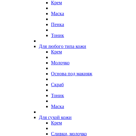
Крем
Маска
Пенка
Тоник
Для любого типа кожи
Крем
Молочко
Основа под макияж
Скраб
Тоник
Маска
Для сухой кожи
Крем
Сливки, молочко