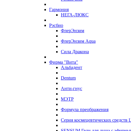
Гармония
НЕГА-ЛЮКС
Рэсбио
ФлерЭнзим
ФлерЭнзим Aqua
Сила Дракона
Фирма "Вита"
Альбадент
Dentum
Анти-гнус
МЭТР
Формула преображения
Серия космецевтических средств 
SENSUM Гели для душа с эфирны