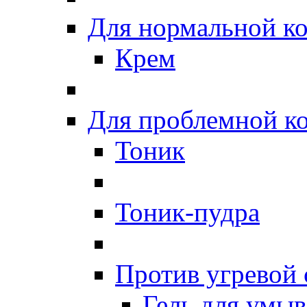
Для нормальной к
Крем
Для проблемной к
Тоник
Тоник-пудра
Против угревой
Гель для умы