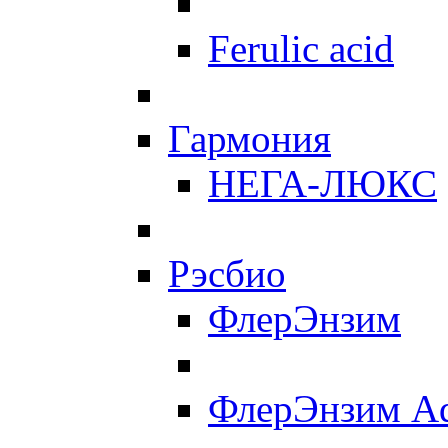
Ferulic acid
Гармония
НЕГА-ЛЮКС
Рэсбио
ФлерЭнзим
ФлерЭнзим A