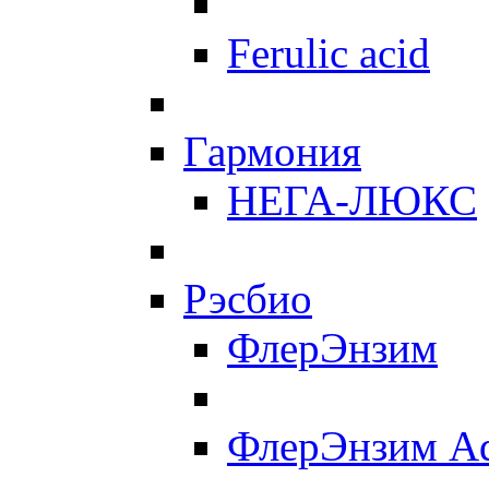
Ferulic acid
Гармония
НЕГА-ЛЮКС
Рэсбио
ФлерЭнзим
ФлерЭнзим A