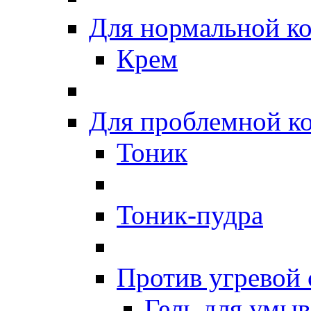
Для нормальной к
Крем
Для проблемной к
Тоник
Тоник-пудра
Против угревой
Гель для умы