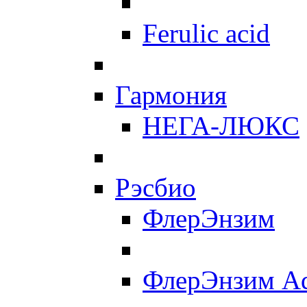
Ferulic acid
Гармония
НЕГА-ЛЮКС
Рэсбио
ФлерЭнзим
ФлерЭнзим A