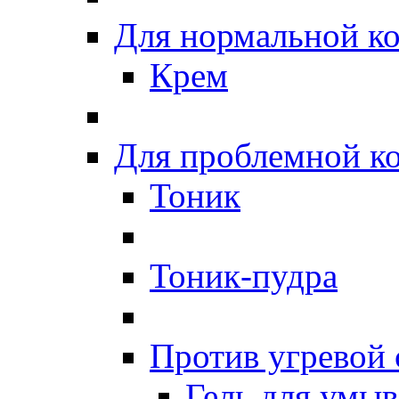
Для нормальной к
Крем
Для проблемной к
Тоник
Тоник-пудра
Против угревой
Гель для умы