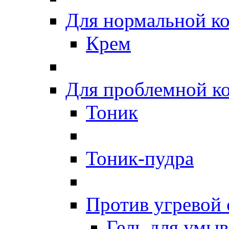
Для нормальной к
Крем
Для проблемной к
Тоник
Тоник-пудра
Против угревой
Гель для умы