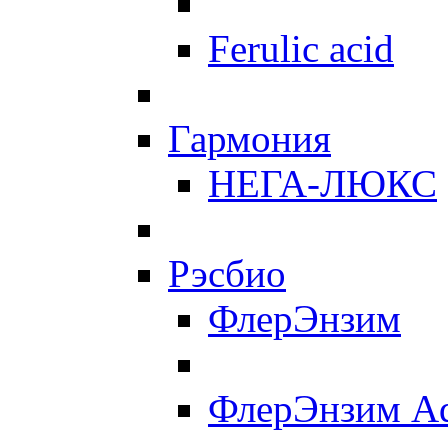
Ferulic acid
Гармония
НЕГА-ЛЮКС
Рэсбио
ФлерЭнзим
ФлерЭнзим A