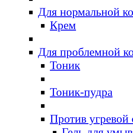
Для нормальной к
Крем
Для проблемной к
Тоник
Тоник-пудра
Против угревой
Гель для умы