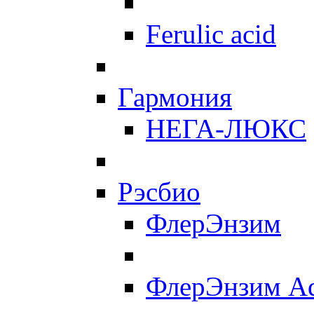
Ferulic acid
Гармония
НЕГА-ЛЮКС
Рэсбио
ФлерЭнзим
ФлерЭнзим A