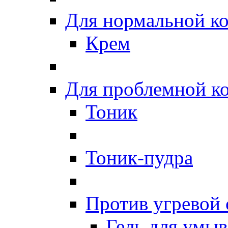
Для нормальной к
Крем
Для проблемной к
Тоник
Тоник-пудра
Против угревой
Гель для умы