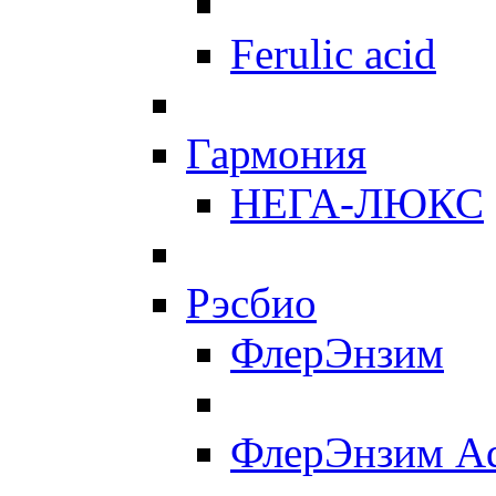
Ferulic acid
Гармония
НЕГА-ЛЮКС
Рэсбио
ФлерЭнзим
ФлерЭнзим A