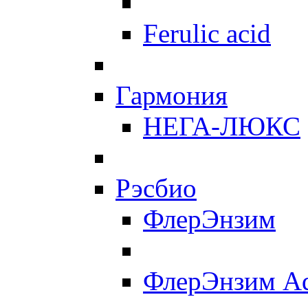
Ferulic acid
Гармония
НЕГА-ЛЮКС
Рэсбио
ФлерЭнзим
ФлерЭнзим A