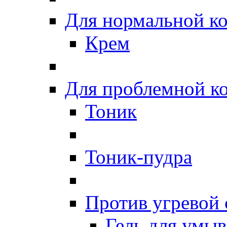
Для нормальной к
Крем
Для проблемной к
Тоник
Тоник-пудра
Против угревой
Гель для умы